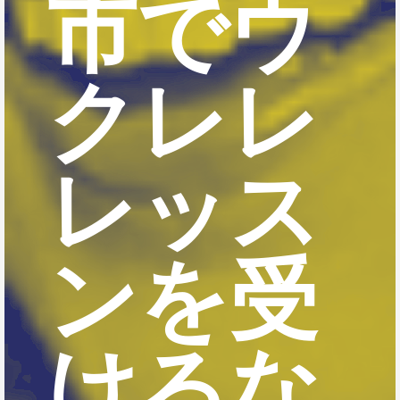
市でウ
クレレ
レッス
ンを受
けるな