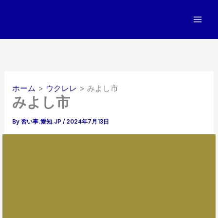
内
容
を
ス
キ
ッ
プ
ホーム
ウクレレ
みよし市
みよし市
By
習い事.愛知.JP
/
2024年7月13日