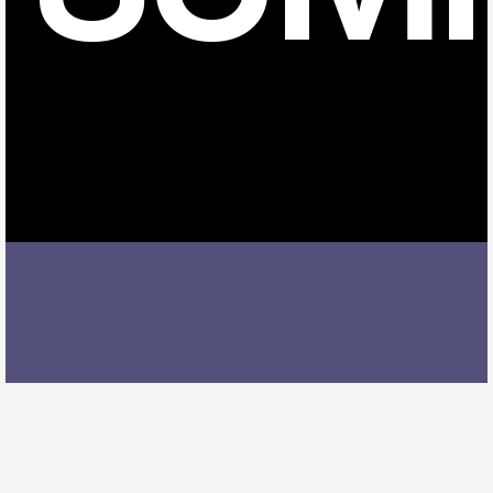
みよし市でウクレレレッスンを受ける際には、レッス
ン内容、講師の質、アクセスの良さ、料金体系などを