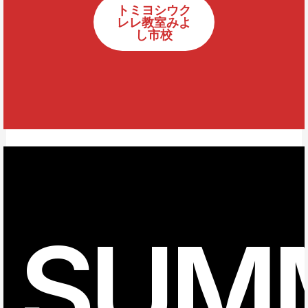
トミヨシウク
レレ教室みよ
し市校
SUM