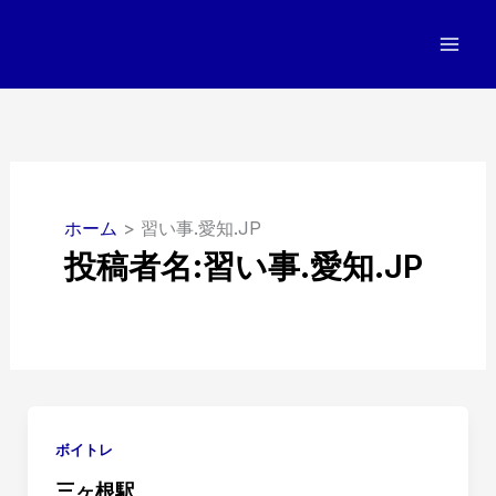
内
容
を
ス
キ
ッ
プ
ホーム
習い事.愛知.JP
投稿者名:習い事.愛知.JP
ボイトレ
三ヶ根駅