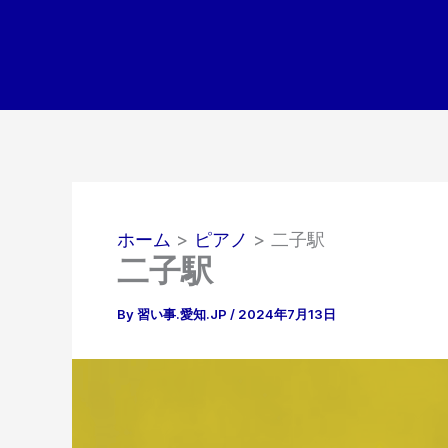
内
容
を
ス
キ
ッ
プ
ホーム
ピアノ
二子駅
二子駅
By
習い事.愛知.JP
/
2024年7月13日