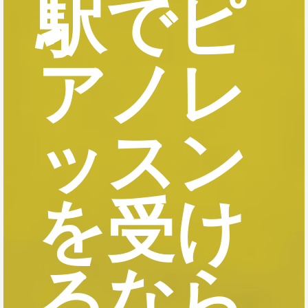
駅でピ
アノレ
ッスン
を受け
るなら