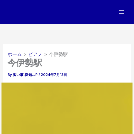
内
容
を
ス
キ
ッ
プ
ホーム
ピアノ
今伊勢駅
今伊勢駅
By
習い事.愛知.JP
/
2024年7月13日