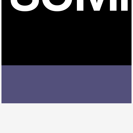
今伊勢駅でピアノレッスンを受ける際には、レッスン
内容、講師の質、アクセスの良さ、料金体系などを総