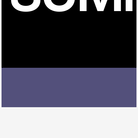
名鉄一宮駅でピアノレッスンを受ける際には、レッス
ン内容、講師の質、アクセスの良さ、料金体系などを