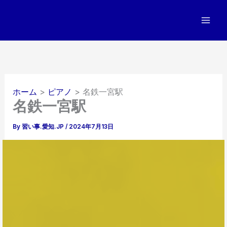
内
容
を
ス
キ
ッ
プ
ホーム
ピアノ
名鉄一宮駅
名鉄一宮駅
By
習い事.愛知.JP
/
2024年7月13日