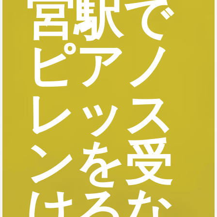
宮駅で
ピアノ
レッス
ンを受
けるな