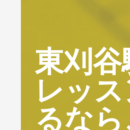
東刈谷
レッス
るなら