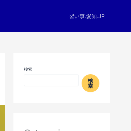
習い事.愛知.JP
検索
検
索