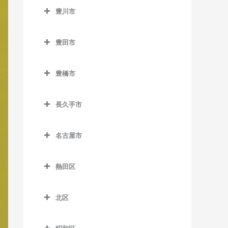
三河槙原駅の作曲教室
大野町駅の作曲教室
豊川市
聚楽園駅の作曲教室
前後駅の作曲教室
湯谷温泉駅の作曲教室
蒲池駅の作曲教室
豊川市の作曲教室
新日鉄前駅の作曲教室
豊明駅の作曲教室
豊田市
多屋駅の作曲教室
愛知御津駅の作曲教室
高横須賀駅の作曲教室
豊田市の作曲教室
中部国際空港駅の作曲教室
伊奈駅の作曲教室
豊橋市
名和駅の作曲教室
愛環梅坪駅の作曲教室
常滑駅の作曲教室
稲荷口駅の作曲教室
豊橋市の作曲教室
南加木屋駅の作曲教室
梅坪駅の作曲教室
長久手市
西ノ口駅の作曲教室
牛久保駅の作曲教室
愛知大学前駅の作曲教室
八幡新田駅の作曲教室
上挙母駅の作曲教室
長久手市の作曲教室
りんくう常滑駅の作曲教室
江島駅の作曲教室
赤岩口駅の作曲教室
名古屋市
永覚駅の作曲教室
愛・地球博記念公園駅の作
小田渕駅の作曲教室
芦原駅の作曲教室
名古屋市の作曲教室
曲教室
貝津駅の作曲教室
熱田区
国府駅の作曲教室
東田停留場の作曲教室
杁ヶ池公園駅の作曲教室
上豊田駅の作曲教室
熱田区の作曲教室
小坂井駅の作曲教室
東田坂上駅の作曲教室
芸大通駅の作曲教室
北区
越戸駅の作曲教室
熱田駅の作曲教室
御油駅の作曲教室
井原停留場の作曲教室
北区の作曲教室
公園西駅の作曲教室
篠原駅の作曲教室
熱田神宮伝馬町駅の作曲教