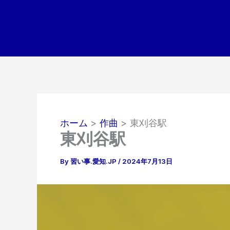
内
容
を
ス
キ
ッ
プ
ホーム
作曲
東刈谷駅
東刈谷駅
By
習い事.愛知.JP
/
2024年7月13日