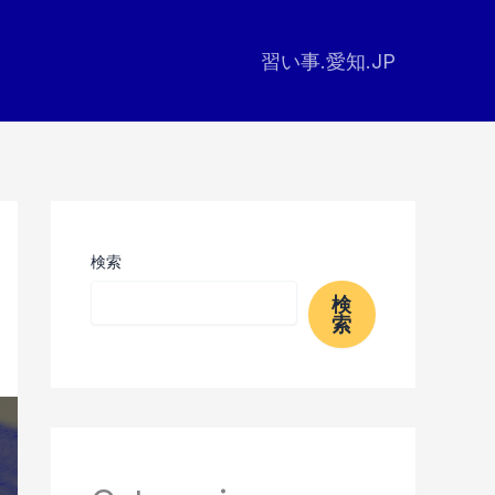
習い事.愛知.JP
検索
検
索