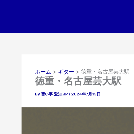
内
容
を
ス
キ
ッ
プ
ホーム
ギター
徳重・名古屋芸大駅
徳重・名古屋芸大駅
By
習い事.愛知.JP
/
2024年7月13日