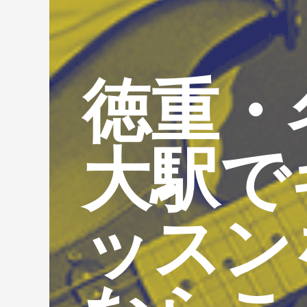
徳重・
大駅で
ッスン