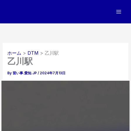
内
容
を
ス
キ
ッ
プ
ホーム
DTM
乙川駅
乙川駅
By
習い事.愛知.JP
/
2024年7月13日