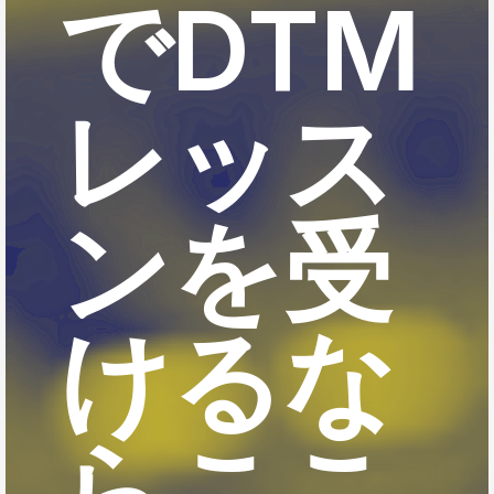
でDTM
レッス
ンを受
けるな
らここ