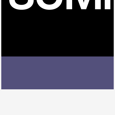
住吉町駅でDTMレッスンを受ける際には、レッスン内
容、講師の質、アクセスの良さ、料金体系などを総合