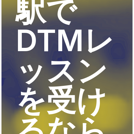
駅で
DTMレ
ッスン
を受け
るなら