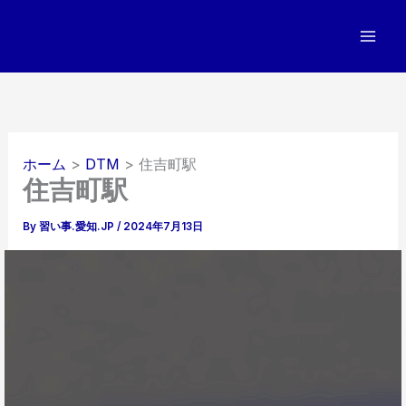
内
容
を
ス
キ
ッ
プ
ホーム
DTM
住吉町駅
住吉町駅
By
習い事.愛知.JP
/
2024年7月13日