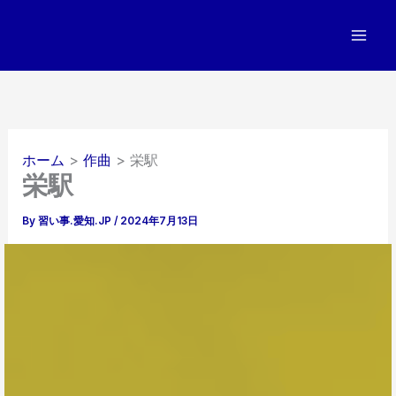
内
容
を
ス
キ
ッ
プ
ホーム
作曲
栄駅
栄駅
By
習い事.愛知.JP
/
2024年7月13日