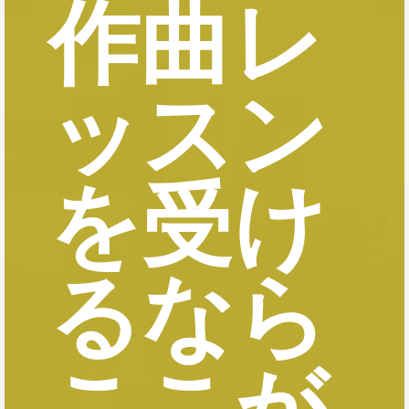
作曲レ
ッスン
を受け
るなら
ここが