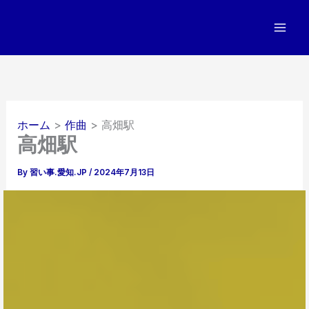
内
容
を
ス
キ
ッ
プ
ホーム
作曲
高畑駅
高畑駅
By
習い事.愛知.JP
/
2024年7月13日