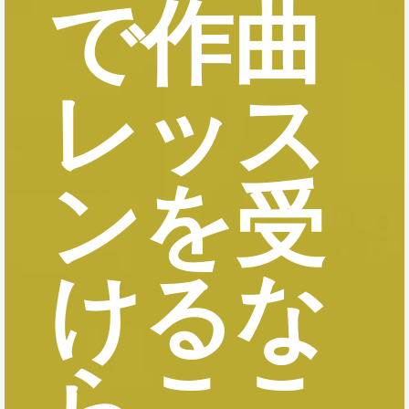
で作曲
レッス
ンを受
けるな
らここ