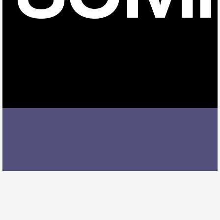
大江駅でドラムレッスンを受ける際には、レッスン内
容、講師の質、アクセスの良さ、料金体系などを総合