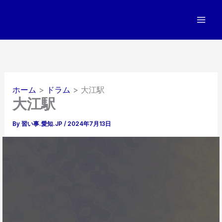
内
容
を
ス
キ
ッ
プ
ホーム
ドラム
大江駅
大江駅
By
習い事.愛知.JP
/
2024年7月13日