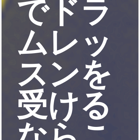
でドラ
ムレッ
スンを
受ける
ならこ