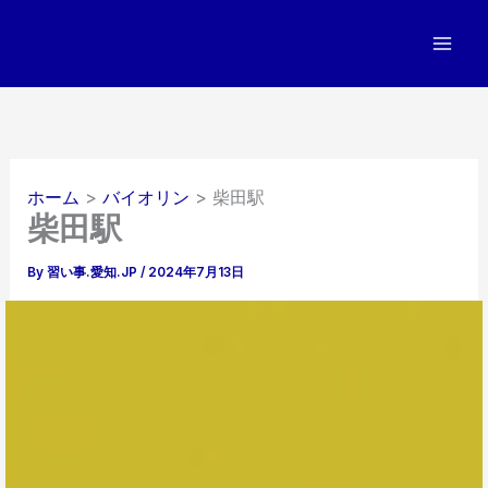
内
容
を
ス
キ
ッ
プ
ホーム
バイオリン
柴田駅
柴田駅
By
習い事.愛知.JP
/
2024年7月13日