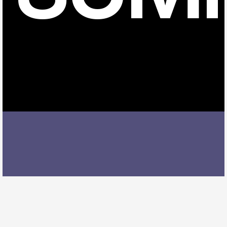
柴田駅でバイオリンレッスンを受ける際には、レッス
ン内容、講師の質、アクセスの良さ、料金体系などを