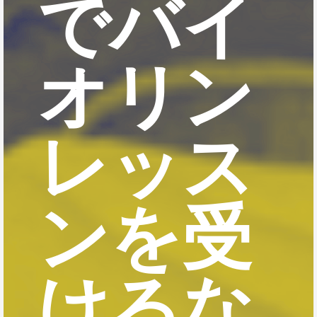
でバイ
オリン
レッス
ンを受
けるな