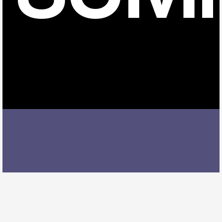
天白区でオーボエレッスンを受ける際には、レッスン
内容、講師の質、アクセスの良さ、料金体系などを総