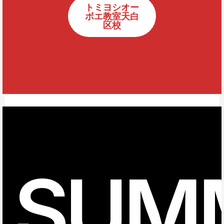
トミヨシオー
ボエ教室天白
区校
SUM