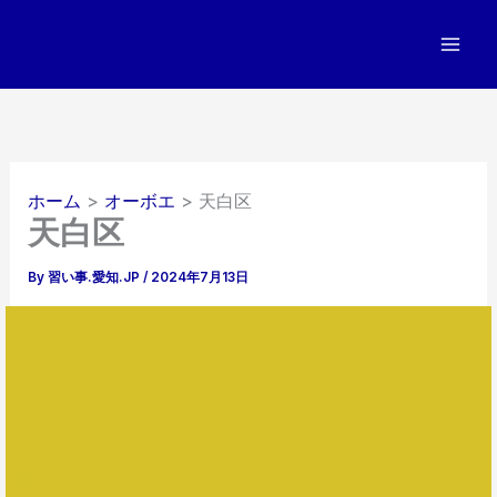
内
容
を
ス
キ
ッ
プ
ホーム
オーボエ
天白区
天白区
By
習い事.愛知.JP
/
2024年7月13日