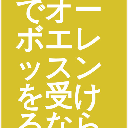
でオー
ボエレ
ッスン
を受け
るなら