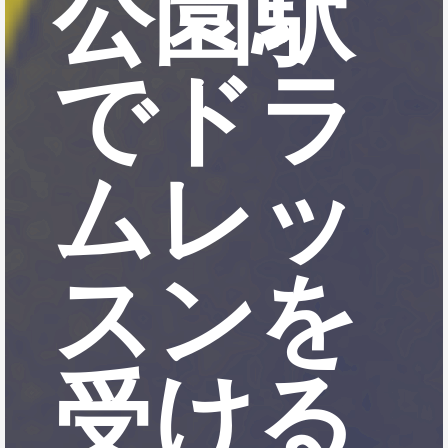
公園駅
でドラ
ムレッ
スンを
受ける