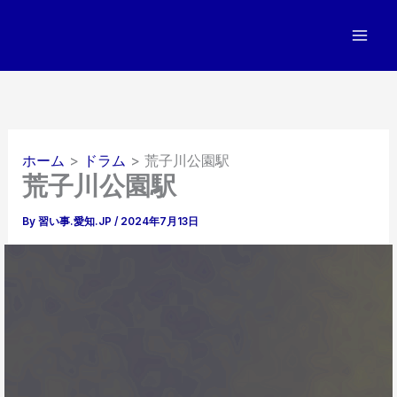
内
容
を
ス
キ
ッ
プ
ホーム
ドラム
荒子川公園駅
荒子川公園駅
By
習い事.愛知.JP
/
2024年7月13日