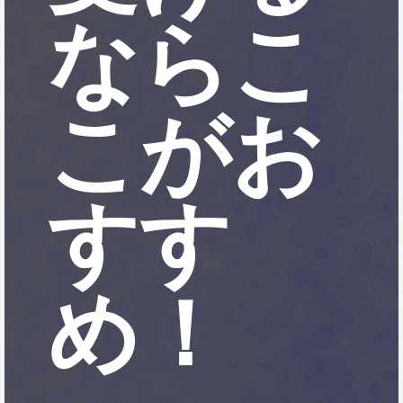
ならこ
こがお
すす
め！