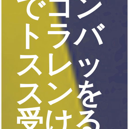
でコン
トラバ
スレッ
スンを
受ける