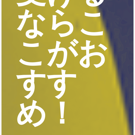
ならこ
こがお
すす
め！