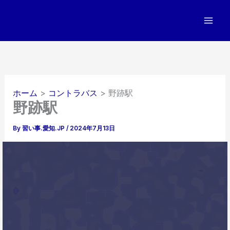
内
容
を
ス
キ
ッ
プ
ホーム
コントラバス
野跡駅
野跡駅
By
習い事.愛知.JP
/
2024年7月13日