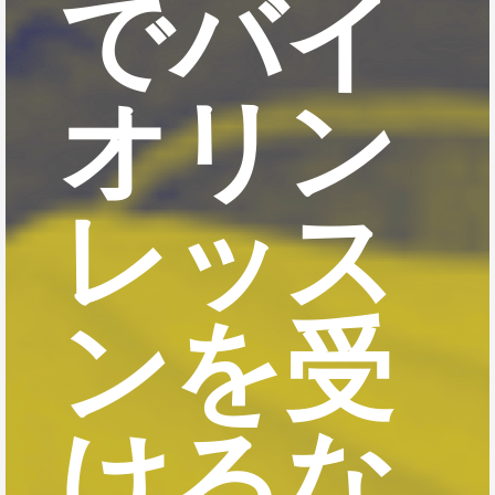
でバイ
オリン
レッス
ンを受
けるな