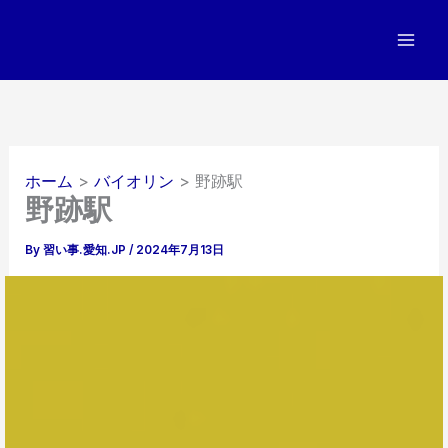
内
容
を
ス
キ
ッ
プ
ホーム
バイオリン
野跡駅
野跡駅
By
習い事.愛知.JP
/
2024年7月13日