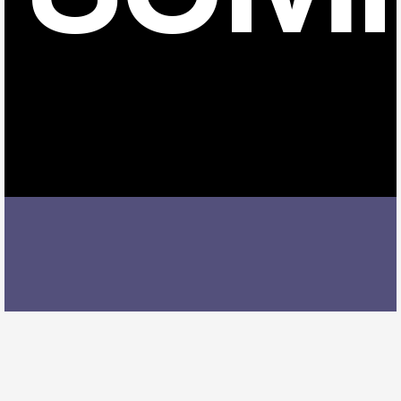
野跡駅でバイオリンレッスンを受ける際には、レッス
ン内容、講師の質、アクセスの良さ、料金体系などを