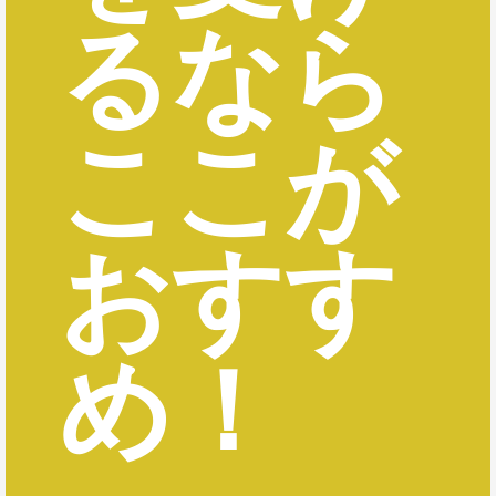
るなら
ここが
おすす
め！