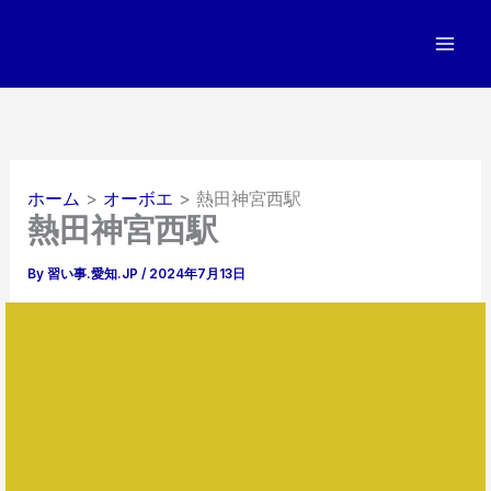
内
容
を
ス
キ
ッ
プ
ホーム
オーボエ
熱田神宮西駅
熱田神宮西駅
By
習い事.愛知.JP
/
2024年7月13日