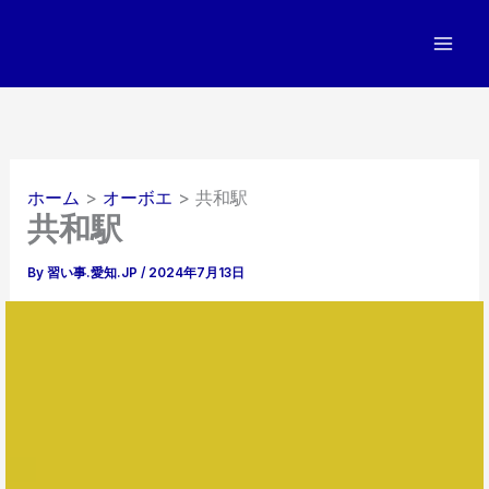
内
容
を
ス
キ
ッ
プ
ホーム
オーボエ
共和駅
共和駅
By
習い事.愛知.JP
/
2024年7月13日