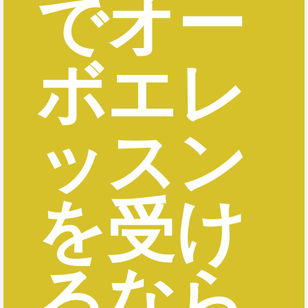
でオー
ボエレ
ッスン
を受け
るなら