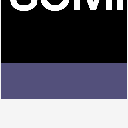
共和駅でオーボエレッスンを受ける際には、レッスン
内容、講師の質、アクセスの良さ、料金体系などを総