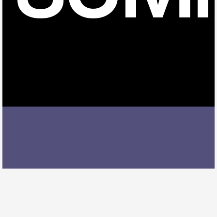
北安城駅でピアノレッスンを受ける際には、レッスン
内容、講師の質、アクセスの良さ、料金体系などを総