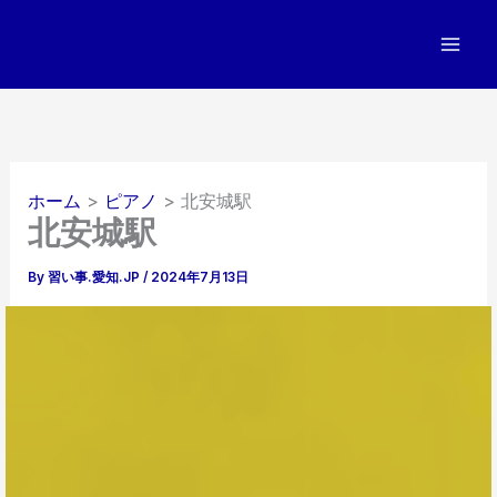
内
容
を
ス
キ
ッ
プ
ホーム
ピアノ
北安城駅
北安城駅
By
習い事.愛知.JP
/
2024年7月13日