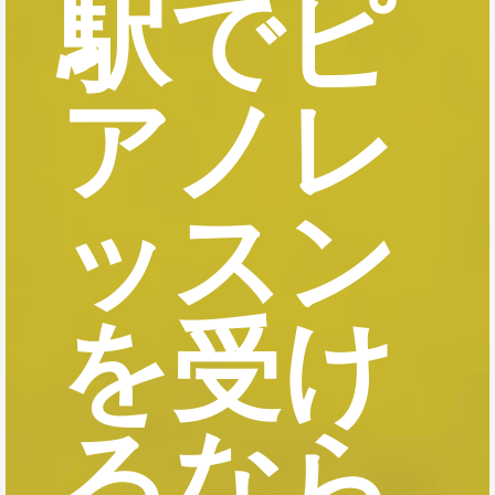
駅でピ
アノレ
ッスン
を受け
るなら