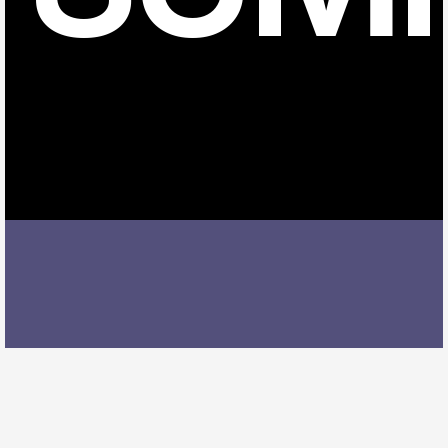
南安城駅でピアノレッスンを受ける際には、レッスン
内容、講師の質、アクセスの良さ、料金体系などを総