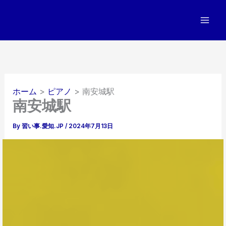
内
容
を
ス
キ
ッ
プ
ホーム
ピアノ
南安城駅
南安城駅
By
習い事.愛知.JP
/
2024年7月13日