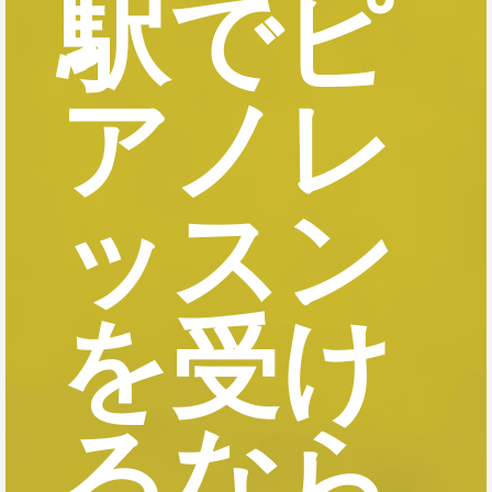
駅でピ
アノレ
ッスン
を受け
るなら