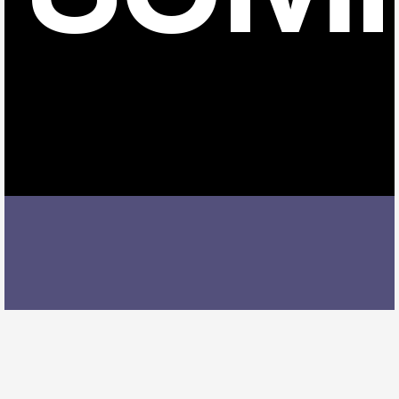
安城駅でサックスレッスンを受ける際には、レッスン
内容、講師の質、アクセスの良さ、料金体系などを総