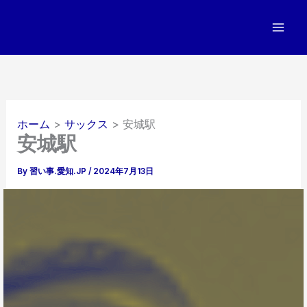
内
容
を
ス
キ
ッ
プ
ホーム
サックス
安城駅
安城駅
By
習い事.愛知.JP
/
2024年7月13日