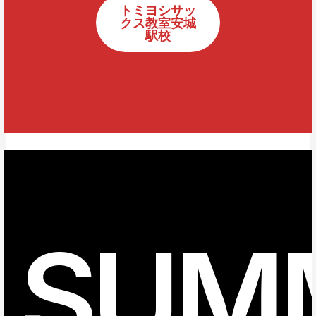
トミヨシサッ
クス教室安城
駅校
SUM