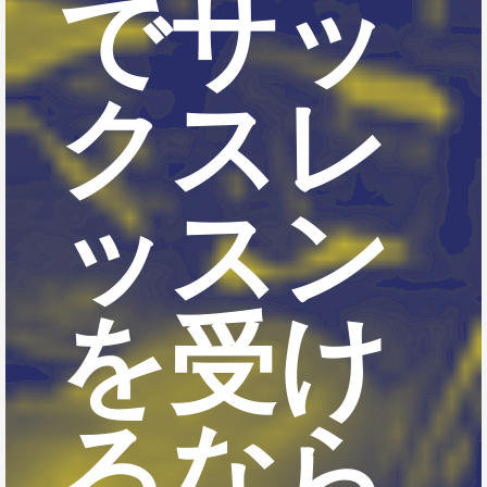
でサッ
クスレ
ッスン
を受け
るなら