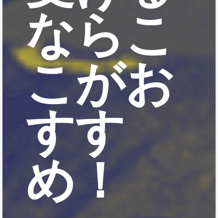
ならこ
こがお
すす
め！