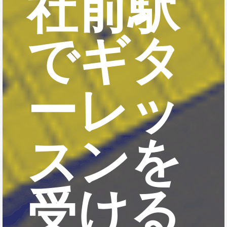
社前駅
でギタ
ーレッ
スンを
受ける