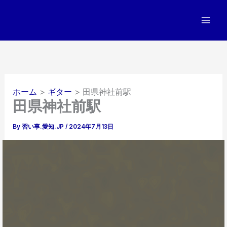
内
容
を
ス
キ
ッ
プ
ホーム
ギター
田県神社前駅
田県神社前駅
By
習い事.愛知.JP
/
2024年7月13日