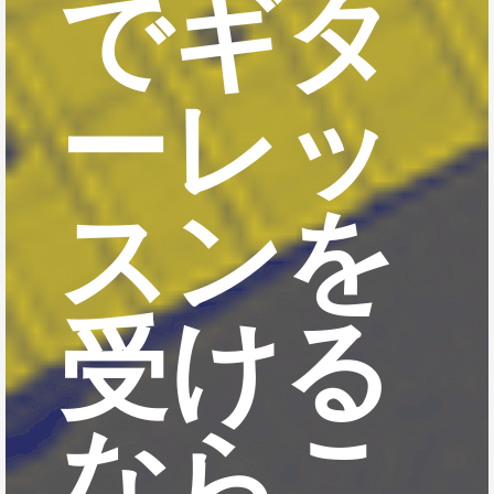
でギタ
ーレッ
スンを
受ける
ならこ