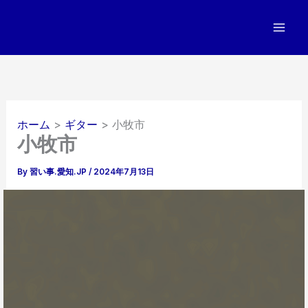
内
容
を
ス
キ
ッ
プ
ホーム
ギター
小牧市
小牧市
By
習い事.愛知.JP
/
2024年7月13日