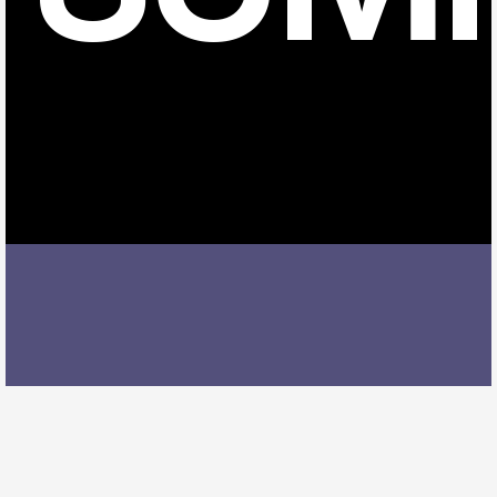
小牧市でギターレッスンを受ける際には、レッスン内
容、講師の質、アクセスの良さ、料金体系などを総合