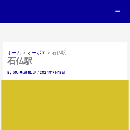
内
容
を
ス
キ
ッ
プ
ホーム
オーボエ
石仏駅
石仏駅
By
習い事.愛知.JP
/
2024年7月13日