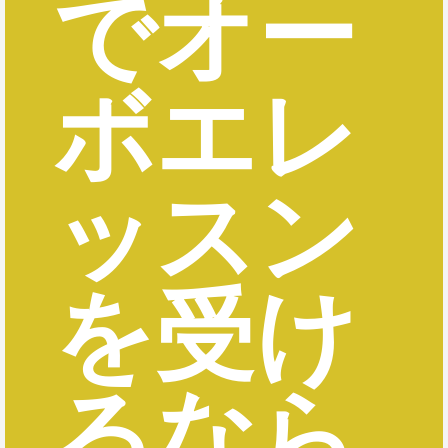
でオー
ボエレ
ッスン
を受け
るなら