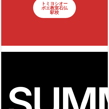
トミヨシオー
ボエ教室石仏
駅校
SUM