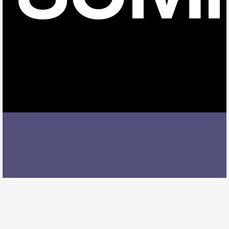
石仏駅でオーボエレッスンを受ける際には、レッスン
内容、講師の質、アクセスの良さ、料金体系などを総