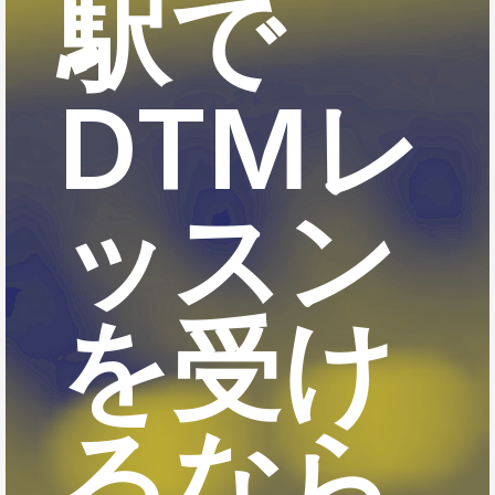
駅で
DTMレ
ッスン
を受け
るなら