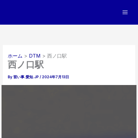
内
容
を
ス
キ
ッ
プ
ホーム
DTM
西ノ口駅
西ノ口駅
By
習い事.愛知.JP
/
2024年7月13日