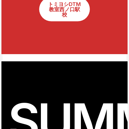
トミヨシDTM
教室西ノ口駅
校
SUM