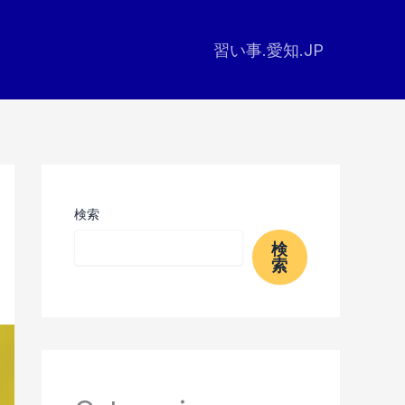
習い事.愛知.JP
検索
検
索