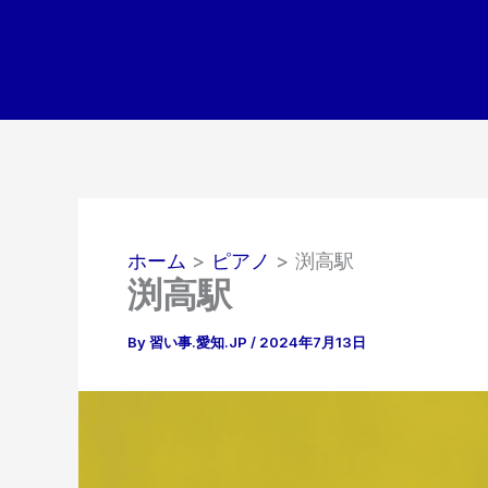
内
容
を
ス
キ
ッ
プ
ホーム
ピアノ
渕高駅
渕高駅
By
習い事.愛知.JP
/
2024年7月13日