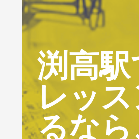
渕高駅
レッス
るなら