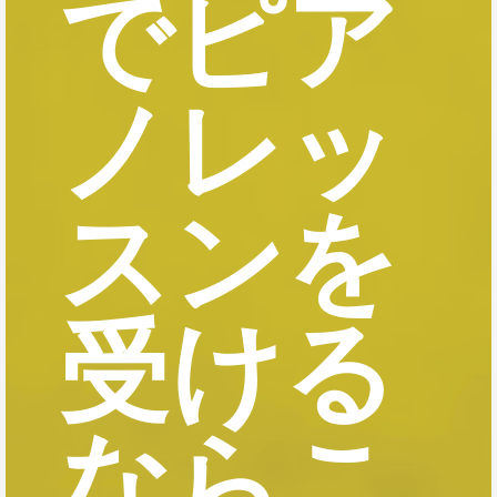
でピア
ノレッ
スンを
受ける
ならこ