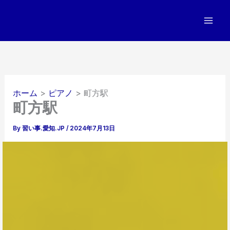
内
容
を
ス
キ
ッ
プ
ホーム
ピアノ
町方駅
町方駅
By
習い事.愛知.JP
/
2024年7月13日