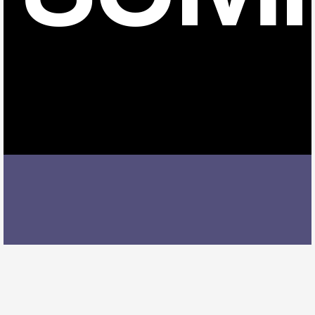
町方駅でピアノレッスンを受ける際には、レッスン内
容、講師の質、アクセスの良さ、料金体系などを総合