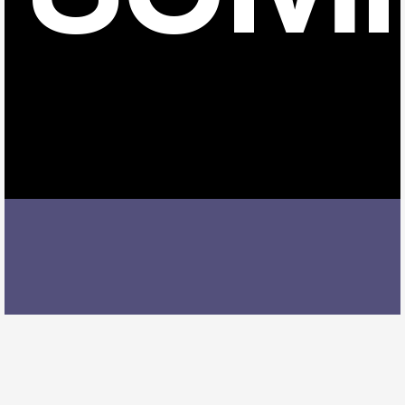
鳥居駅でドラムレッスンを受ける際には、レッスン内
容、講師の質、アクセスの良さ、料金体系などを総合