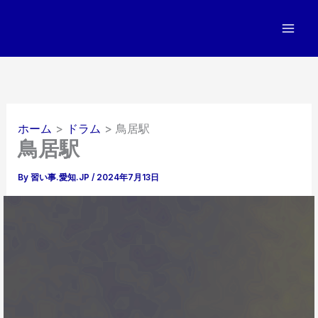
内
容
を
ス
キ
ッ
プ
ホーム
ドラム
鳥居駅
鳥居駅
By
習い事.愛知.JP
/
2024年7月13日