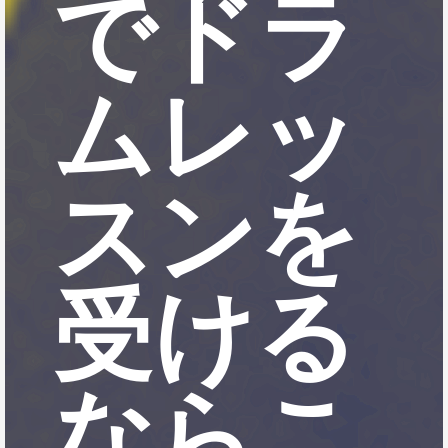
でドラ
ムレッ
スンを
受ける
ならこ