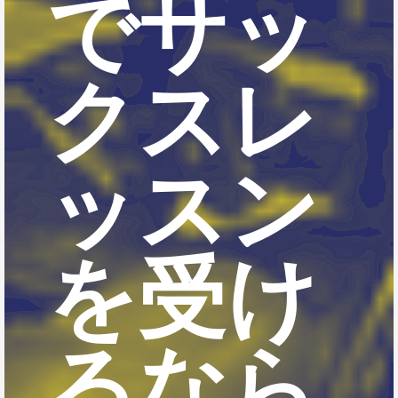
でサッ
クスレ
ッスン
を受け
るなら