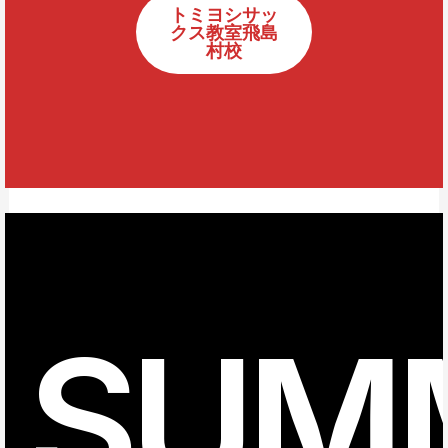
トミヨシサッ
クス教室飛島
村校
SUM