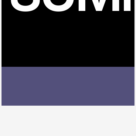
飛島村でサックスレッスンを受ける際には、レッスン
内容、講師の質、アクセスの良さ、料金体系などを総