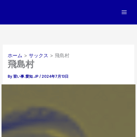
内
容
を
ス
キ
ッ
プ
ホーム
サックス
飛島村
飛島村
By
習い事.愛知.JP
/
2024年7月13日