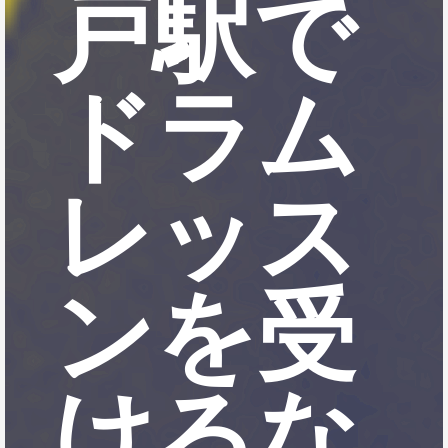
戸駅で
ドラム
レッス
ンを受
けるな