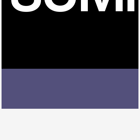
尾張瀬戸駅でドラムレッスンを受ける際には、レッス
ン内容、講師の質、アクセスの良さ、料金体系などを