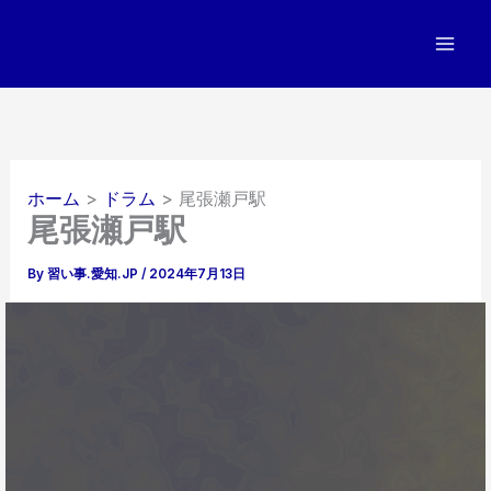
内
容
を
ス
キ
ッ
プ
ホーム
ドラム
尾張瀬戸駅
尾張瀬戸駅
By
習い事.愛知.JP
/
2024年7月13日