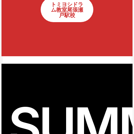
トミヨシドラ
ム教室尾張瀬
戸駅校
SUM