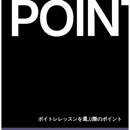
POIN
ボイトレレッスンを選ぶ際のポイント