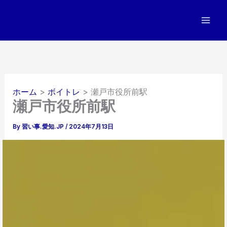
内
容
を
ス
キ
ッ
プ
ホーム
ボイトレ
瀬戸市役所前駅
瀬戸市役所前駅
By
習い事.愛知.JP
/
2024年7月13日