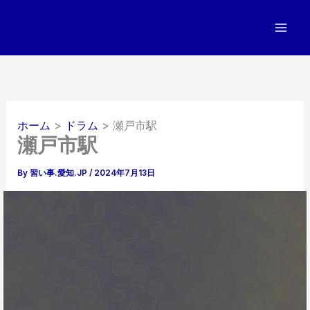
内
容
を
ス
キ
ッ
プ
ホーム
ドラム
瀬戸市駅
瀬戸市駅
By
習い事.愛知.JP
/
2024年7月13日