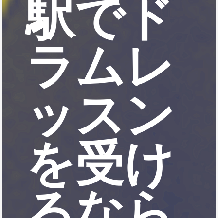
駅でド
ラムレ
ッスン
を受け
るなら