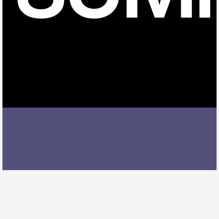
瀬戸市駅でドラムレッスンを受ける際には、レッスン
内容、講師の質、アクセスの良さ、料金体系などを総