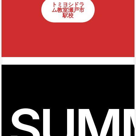
トミヨシドラ
ム教室瀬戸市
駅校
SUM