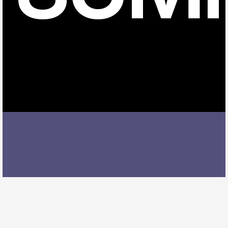
古見駅でバイオリンレッスンを受ける際には、レッス
ン内容、講師の質、アクセスの良さ、料金体系などを