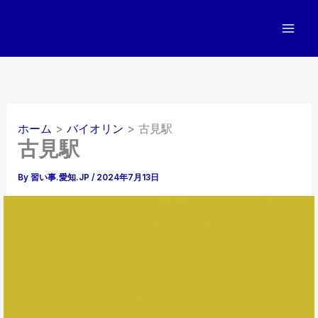
内
容
を
ス
キ
ッ
プ
ホーム
バイオリン
古見駅
古見駅
By
習い事.愛知.JP
/
2024年7月13日