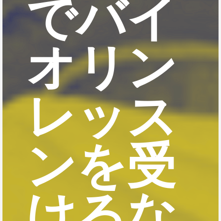
でバイ
オリン
レッス
ンを受
けるな