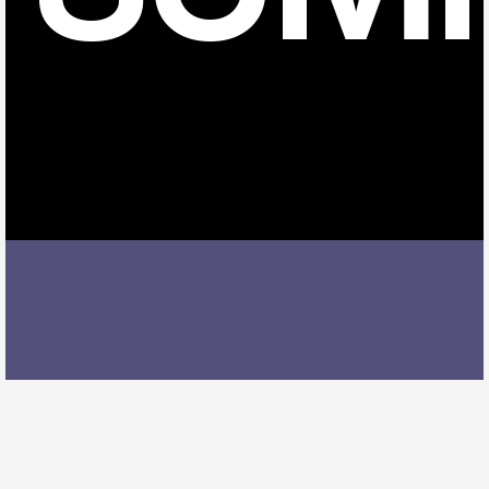
日長駅でドラムレッスンを受ける際には、レッスン内
容、講師の質、アクセスの良さ、料金体系などを総合