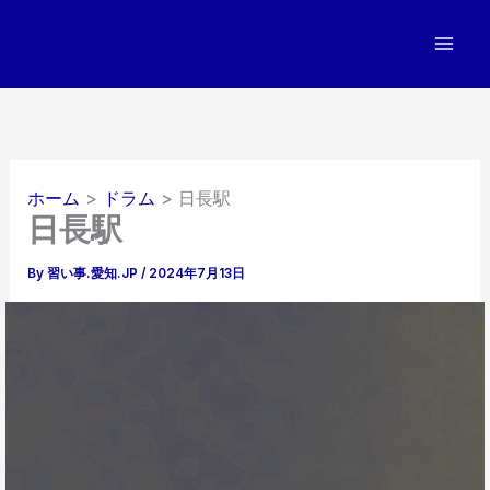
内
容
を
ス
キ
ッ
プ
ホーム
ドラム
日長駅
日長駅
By
習い事.愛知.JP
/
2024年7月13日