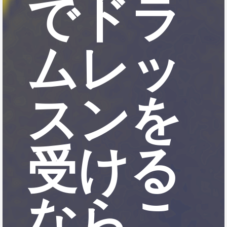
でドラ
ムレッ
スンを
受ける
ならこ