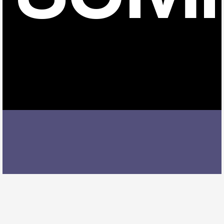
石浜駅でピアノレッスンを受ける際には、レッスン内
容、講師の質、アクセスの良さ、料金体系などを総合