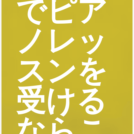
でピア
ノレッ
スンを
受ける
ならこ