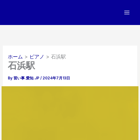
内
容
を
ス
キ
ッ
プ
ホーム
ピアノ
石浜駅
石浜駅
By
習い事.愛知.JP
/
2024年7月13日