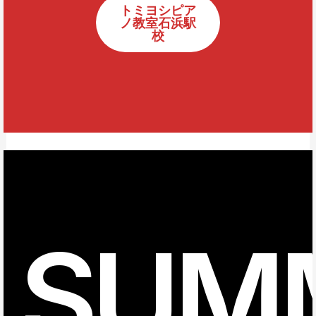
トミヨシピア
ノ教室石浜駅
校
SUM