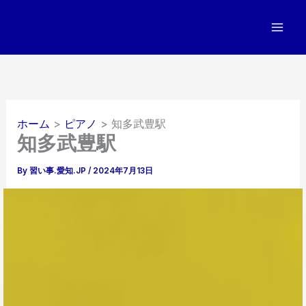
内
容
を
ス
キ
ッ
プ
ホーム
ピアノ
知多武豊駅
知多武豊駅
By
習い事.愛知.JP
/
2024年7月13日