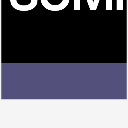
知多武豊駅でピアノレッスンを受ける際には、レッス
ン内容、講師の質、アクセスの良さ、料金体系などを