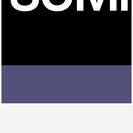
知多奥田駅でピアノレッスンを受ける際には、レッス
ン内容、講師の質、アクセスの良さ、料金体系などを