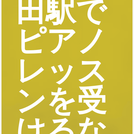
田駅で
ピアノ
レッス
ンを受
けるな