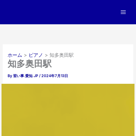
内
容
を
ス
キ
ッ
プ
ホーム
ピアノ
知多奥田駅
知多奥田駅
By
習い事.愛知.JP
/
2024年7月13日