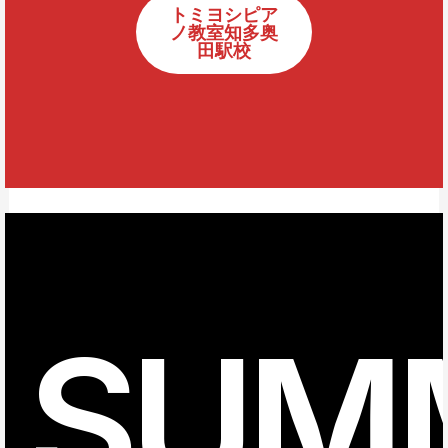
トミヨシピア
ノ教室知多奥
田駅校
SUM