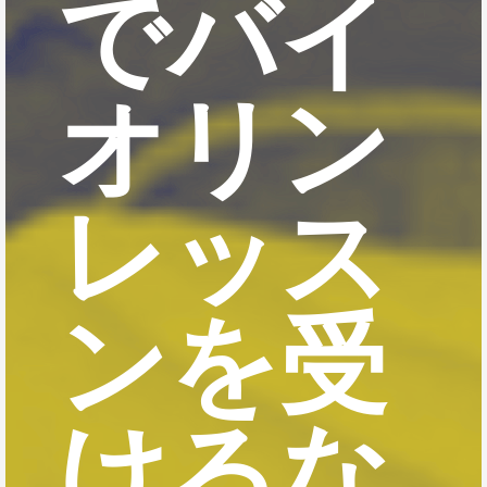
でバイ
オリン
レッス
ンを受
けるな