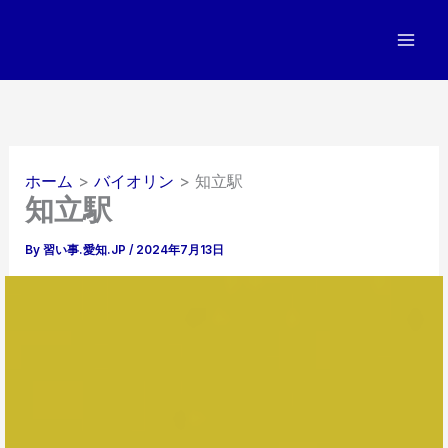
内
容
を
ス
キ
ッ
プ
ホーム
バイオリン
知立駅
知立駅
By
習い事.愛知.JP
/
2024年7月13日