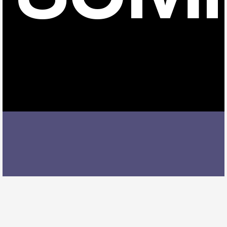
知立駅でバイオリンレッスンを受ける際には、レッス
ン内容、講師の質、アクセスの良さ、料金体系などを