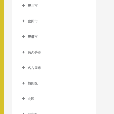
三河槙原駅のオーボエ教室
大野町駅のオーボエ教室
加木屋中ノ池駅のオーボエ
豊川市
前後駅のオーボエ教室
教室
湯谷温泉駅のオーボエ教室
蒲池駅のオーボエ教室
豊川市のオーボエ教室
豊明駅のオーボエ教室
聚楽園駅のオーボエ教室
豊田市
多屋駅のオーボエ教室
愛知御津駅のオーボエ教室
豊田市のオーボエ教室
新日鉄前駅のオーボエ教室
中部国際空港駅のオーボエ
伊奈駅のオーボエ教室
豊橋市
愛環梅坪駅のオーボエ教室
教室
高横須賀駅のオーボエ教室
稲荷口駅のオーボエ教室
豊橋市のオーボエ教室
梅坪駅のオーボエ教室
常滑駅のオーボエ教室
名和駅のオーボエ教室
長久手市
牛久保駅のオーボエ教室
愛知大学前駅のオーボエ教
上挙母駅のオーボエ教室
長久手市のオーボエ教室
西ノ口駅のオーボエ教室
室
南加木屋駅のオーボエ教室
江島駅のオーボエ教室
名古屋市
永覚駅のオーボエ教室
愛・地球博記念公園駅のオ
りんくう常滑駅のオーボエ
赤岩口駅のオーボエ教室
八幡新田駅のオーボエ教室
小田渕駅のオーボエ教室
名古屋市のオーボエ教室
ーボエ教室
教室
貝津駅のオーボエ教室
芦原駅のオーボエ教室
熱田区
国府駅のオーボエ教室
杁ヶ池公園駅のオーボエ教
上豊田駅のオーボエ教室
熱田区のオーボエ教室
東田停留場のオーボエ教室
室
小坂井駅のオーボエ教室
北区
越戸駅のオーボエ教室
熱田駅のオーボエ教室
東田坂上駅のオーボエ教室
芸大通駅のオーボエ教室
御油駅のオーボエ教室
北区のオーボエ教室
篠原駅のオーボエ教室
熱田神宮伝馬町駅のオーボ
井原停留場のオーボエ教室