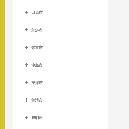
柿平駅のオーボエ教室
高浜市のオーボエ教室
矢作橋駅のオーボエ教室
枇杷島駅のオーボエ教室
田県神社前駅のオーボエ教
新瀬戸駅のオーボエ教室
田原市
新城駅のオーボエ教室
高浜港駅のオーボエ教室
二ツ杁駅のオーボエ教室
室
瀬戸口駅のオーボエ教室
田原市のオーボエ教室
茶臼山駅のオーボエ教室
三河高浜駅のオーボエ教室
丸ノ内駅のオーボエ教室
知多市
瀬戸市駅のオーボエ教室
神戸駅のオーボエ教室
鳥居駅のオーボエ教室
吉浜駅のオーボエ教室
知多市のオーボエ教室
瀬戸市役所前駅のオーボエ
豊島駅のオーボエ教室
知立市
長篠城駅のオーボエ教室
朝倉駅のオーボエ教室
教室
三河田原駅のオーボエ教室
知立市のオーボエ教室
野田城駅のオーボエ教室
古見駅のオーボエ教室
中水野駅のオーボエ教室
津島市
やぐま台駅のオーボエ教室
牛田駅のオーボエ教室
東新町駅のオーボエ教室
新舞子駅のオーボエ教室
津島市のオーボエ教室
水野駅のオーボエ教室
重原駅のオーボエ教室
東海市
本長篠駅のオーボエ教室
巽ケ丘駅のオーボエ教室
青塚駅のオーボエ教室
山口駅のオーボエ教室
知立駅のオーボエ教室
東海市のオーボエ教室
三河大野駅のオーボエ教室
寺本駅のオーボエ教室
津島駅のオーボエ教室
常滑市
三河知立駅のオーボエ教室
太田川駅のオーボエ教室
三河川合駅のオーボエ教室
長浦駅のオーボエ教室
常滑市のオーボエ教室
尾張横須賀駅のオーボエ教
豊明市
三河東郷駅のオーボエ教室
日長駅のオーボエ教室
榎戸駅のオーボエ教室
室
豊明市のオーボエ教室