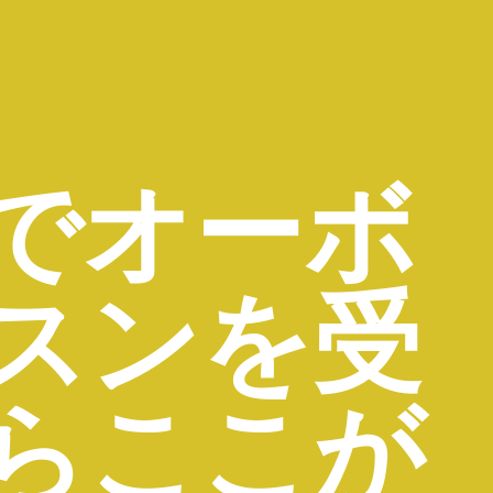
でオーボ
スンを受
らここが