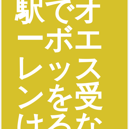
駅でオ
ーボエ
レッス
ンを受
けるな