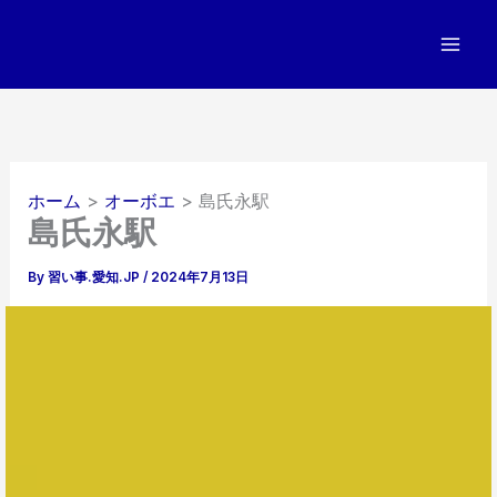
内
容
を
ス
キ
ッ
プ
ホーム
オーボエ
島氏永駅
島氏永駅
By
習い事.愛知.JP
/
2024年7月13日