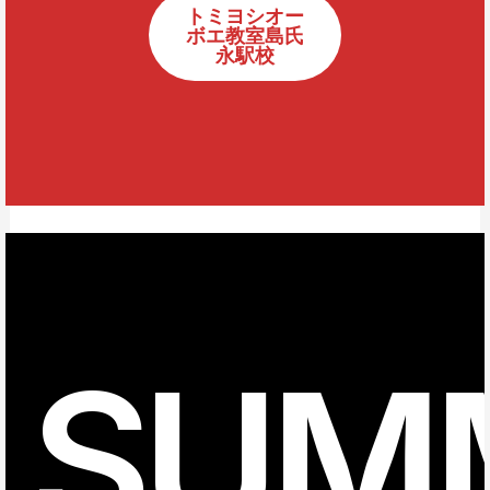
トミヨシオー
ボエ教室島氏
永駅校
SUM