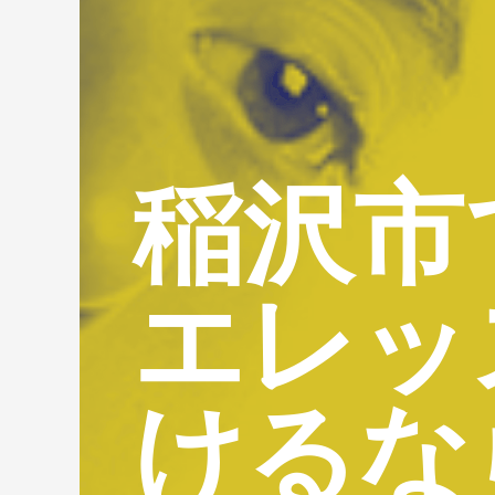
稲沢市
エレッ
けるな