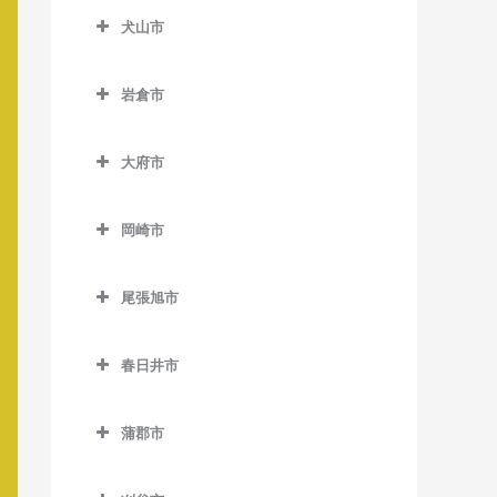
石刀駅のオーボエ教室
犬山市
町方駅のオーボエ教室
新安城駅のオーボエ教室
稲沢駅のオーボエ教室
奥町駅のオーボエ教室
犬山市のオーボエ教室
碧海古井駅のオーボエ教室
大里駅のオーボエ教室
岩倉市
尾張一宮駅のオーボエ教室
犬山駅のオーボエ教室
堀内公園駅のオーボエ教室
奥田駅のオーボエ教室
岩倉市のオーボエ教室
開明駅のオーボエ教室
犬山口駅のオーボエ教室
大府市
三河安城駅のオーボエ教室
上丸渕駅のオーボエ教室
石仏駅のオーボエ教室
苅安賀駅のオーボエ教室
犬山遊園駅のオーボエ教室
大府市のオーボエ教室
南安城駅のオーボエ教室
清洲駅のオーボエ教室
岩倉駅のオーボエ教室
岡崎市
観音寺駅のオーボエ教室
楽田駅のオーボエ教室
大府駅のオーボエ教室
南桜井駅のオーボエ教室
国府宮駅のオーボエ教室
大山寺駅のオーボエ教室
岡崎市のオーボエ教室
木曽川駅のオーボエ教室
善師野駅のオーボエ教室
共和駅のオーボエ教室
尾張旭市
島氏永駅のオーボエ教室
宇頭駅のオーボエ教室
木曽川堤駅のオーボエ教室
富岡前駅のオーボエ教室
尾張旭市のオーボエ教室
丸渕駅のオーボエ教室
岡崎駅のオーボエ教室
春日井市
黒田駅のオーボエ教室
羽黒駅のオーボエ教室
旭前駅のオーボエ教室
森上駅のオーボエ教室
岡崎公園前駅のオーボエ教
春日井市のオーボエ教室
島氏永駅のオーボエ教室
印場駅のオーボエ教室
室
蒲郡市
山崎駅のオーボエ教室
味美駅のオーボエ教室
新木曽川駅のオーボエ教室
尾張旭駅のオーボエ教室
蒲郡市のオーボエ教室
男川駅のオーボエ教室
六輪駅のオーボエ教室
牛山駅のオーボエ教室