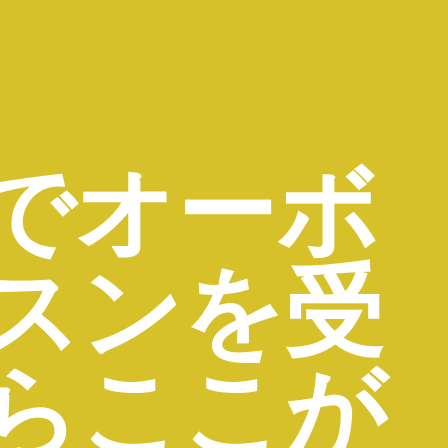
でオーボ
スンを受
らここが