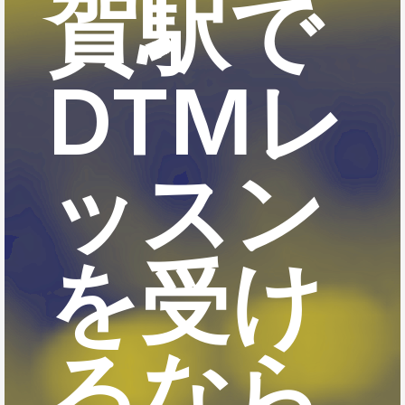
賀駅で
DTMレ
ッスン
を受け
るなら