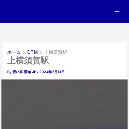
内
容
を
ス
キ
ッ
プ
ホーム
DTM
上横須賀駅
上横須賀駅
By
習い事.愛知.JP
/
2024年7月13日