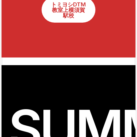
トミヨシDTM
教室上横須賀
駅校
SUM