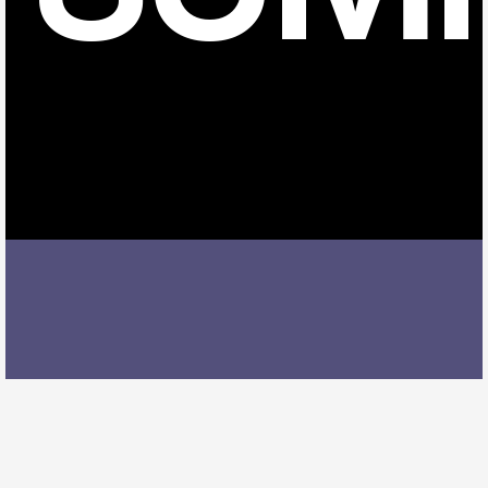
上横須賀駅でDTMレッスンを受ける際には、レッスン
内容、講師の質、アクセスの良さ、料金体系などを総