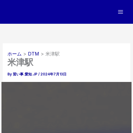
内
容
を
ス
キ
ッ
プ
ホーム
DTM
米津駅
米津駅
By
習い事.愛知.JP
/
2024年7月13日