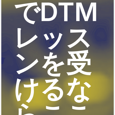
でDTM
レッス
ンを受
けるな
らここ