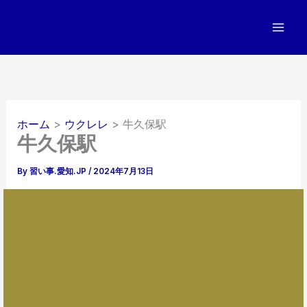
内
容
を
ス
キ
ッ
プ
ホーム
ウクレレ
牛久保駅
牛久保駅
By
習い事.愛知.JP
/
2024年7月13日