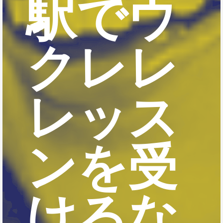
駅でウ
クレレ
レッス
ンを受
けるな