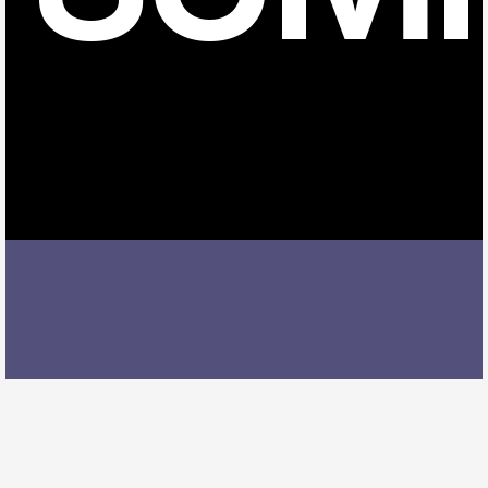
牛久保駅でウクレレレッスンを受ける際には、レッス
ン内容、講師の質、アクセスの良さ、料金体系などを