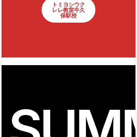
トミヨシウク
レレ教室牛久
保駅校
SUM