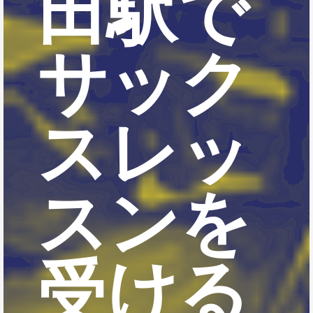
田駅で
サック
スレッ
スンを
受ける