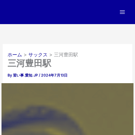
内
容
を
ス
キ
ッ
プ
ホーム
サックス
三河豊田駅
三河豊田駅
By
習い事.愛知.JP
/
2024年7月13日