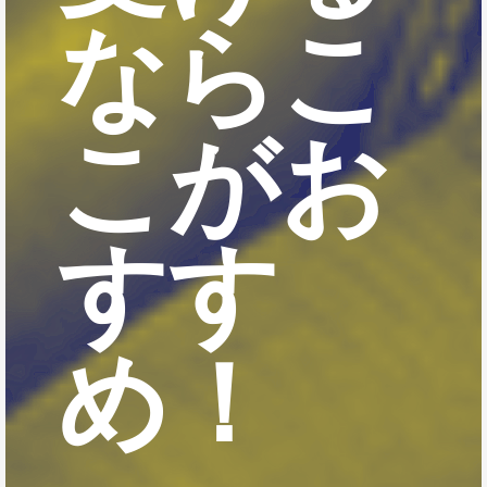
ならこ
こがお
すす
め！