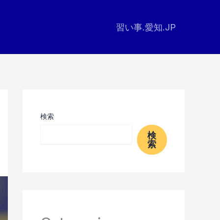
習い事.愛知.JP
検索
検
索