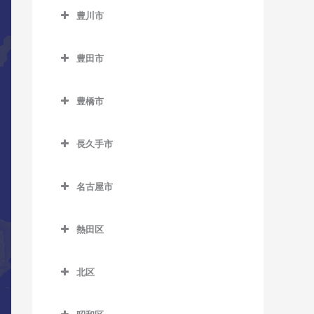
三河槙原駅のDTM教室
大野町駅のDTM教室
豊川市
聚楽園駅のDTM教室
前後駅のDTM教室
湯谷温泉駅のDTM教室
蒲池駅のDTM教室
豊川市のDTM教室
新日鉄前駅のDTM教室
豊明駅のDTM教室
豊田市
多屋駅のDTM教室
愛知御津駅のDTM教室
高横須賀駅のDTM教室
豊田市のDTM教室
中部国際空港駅のDTM教室
伊奈駅のDTM教室
豊橋市
名和駅のDTM教室
愛環梅坪駅のDTM教室
常滑駅のDTM教室
稲荷口駅のDTM教室
豊橋市のDTM教室
南加木屋駅のDTM教室
梅坪駅のDTM教室
長久手市
西ノ口駅のDTM教室
牛久保駅のDTM教室
愛知大学前駅のDTM教室
八幡新田駅のDTM教室
上挙母駅のDTM教室
長久手市のDTM教室
りんくう常滑駅のDTM教室
江島駅のDTM教室
赤岩口駅のDTM教室
名古屋市
永覚駅のDTM教室
愛・地球博記念公園駅の
小田渕駅のDTM教室
芦原駅のDTM教室
名古屋市のDTM教室
DTM教室
貝津駅のDTM教室
熱田区
国府駅のDTM教室
東田停留場のDTM教室
杁ヶ池公園駅のDTM教室
上豊田駅のDTM教室
熱田区のDTM教室
小坂井駅のDTM教室
東田坂上駅のDTM教室
芸大通駅のDTM教室
北区
越戸駅のDTM教室
熱田駅のDTM教室
御油駅のDTM教室
井原停留場のDTM教室
北区のDTM教室
公園西駅のDTM教室
篠原駅のDTM教室
熱田神宮伝馬町駅のDTM教