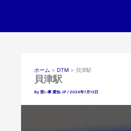
内
容
を
ス
キ
ッ
プ
ホーム
DTM
貝津駅
貝津駅
By
習い事.愛知.JP
/
2024年7月13日