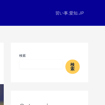
習い事.愛知.JP
検索
検
索